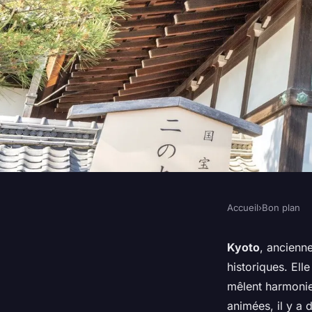
Accueil
›
Bon plan
BON PLAN
Comment découvrir l
Kyoto
, ancienn
historiques. Ell
de Kyoto ?
mêlent harmonie
animées, il y a 