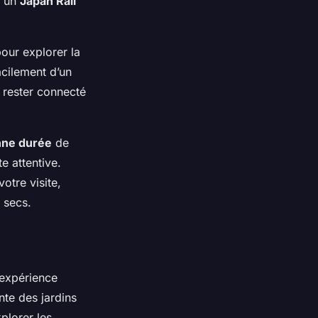
r un
Japan Rail
our explorer la
acilement d’un
rester connecté
nne durée
de
e attentive.
otre visite,
 secs.
 expérience
nte des jardins
plorer les