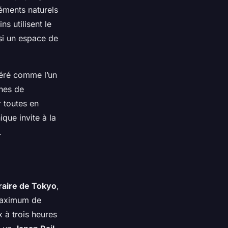
éments naturels
ns utilisent le
si un espace de
déré comme l’un
hes de
r toutes en
que invite à la
.
éraire de Tokyo
,
 maximum de
x à trois heures