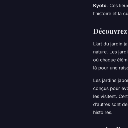
Kyoto
. Ces lieu
Romain
•
3 janvier 2024
•
6 min de lecture
l’histoire et la 
Découvrez l
L’art du jardin 
nature. Les jard
où chaque éléme
là pour une rais
Les jardins japo
conçus pour évo
les visitent. Ce
d’autres sont de
histoires.