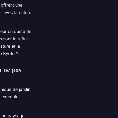
 offrent une
r avec la nature
geur en quête de
 sont le reflet
ature et la
de Kyoto ?
à ne pas
 unique de
jardin
un exemple
.
st un paysage