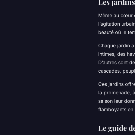
Les jardin
Même au cœur de
l’agitation urba
beauté où le tem
Chaque jardin a 
intimes, des ha
D’autres sont d
cascades, peupl
Ces jardins offr
la promenade, à
saison leur donn
flamboyants en 
Le guide de