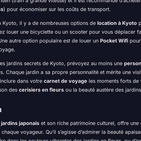
nsen (train à grande vitesse) et il est recommandé d’achete
ss
) pour économiser sur les coûts de transport.
 à Kyoto, il y a de nombreuses options de
location à Kyoto
p
ez louer une bicyclette ou un scooter pour vous déplacer f
. Une autre option populaire est de louer un
Pocket Wifi
pour 
voyage.
les jardins secrets de Kyoto, prévoyez au moins une
perso
rs. Chaque jardin a sa propre personnalité et mérite une visit
’inclure dans votre
carnet de voyage
les moments forts de v
ison des
cerisiers en fleurs
ou la beauté austère des jardins
n
s
jardins japonais
et son riche patrimoine culturel, offre une
 chaque voyageur. Qu’il s’agisse d’admirer la beauté apaisa
re dans les couleurs vibrantes des jardins en fleurs, ou d’ex