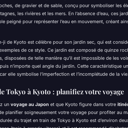
oches, de gravier et de sable, conçu pour symboliser les él
agnes, les rivières et les mers. En l’absence d’eau, ces jardi
able peigné pour représenter l’eau en mouvement, créant ain
-ji de Kyoto est célèbre pour son jardin sec, qui est consi
exemples de ce style. Ce jardin est composé de quinze roc
les, disposées de telle manière qu’il est impossible de les voi
s n’importe quel angle du jardin. Cette caractéristique uni
car elle symbolise l’imperfection et l’incomplétude de la vie
de Tokyo à Kyoto : planifiez votre voyage
ez un
voyage au Japon
et que Kyoto figure dans votre
itin
t de planifier soigneusement votre voyage pour profiter au
 durée du trajet en train de Tokyo à Kyoto est d’environ deu