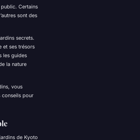
 public. Certains
’autres sont des
ardins secrets.
 et ses trésors
s les guides
de la nature
dins, vous
 conseils pour
ble
s jardins de Kyoto