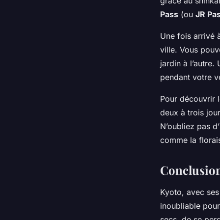
grâce au shinka
Pass
(ou
JR Pa
Une fois arrivé
ville. Vous pouv
jardin à l’autre
pendant votre 
Pour découvrir 
deux à trois jou
N’oubliez pas d
comme la flora
Conclusio
Kyoto, avec se
inoubliable pour
secs, de se perd