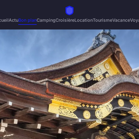
ueil
Actu
Bon plan
Camping
Croisière
Location
Tourisme
Vacance
Voy