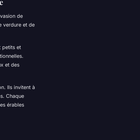
e
évasion de
de verdure et de
petits et
ionnelles.
ux et des
 Ils invitent à
ns. Chaque
les érables