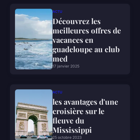
ACTU
Découvrez les
meilleures offres de
vacances en
guadeloupe au club
med
17 janvier 2025
ACTU
les avantages d'une
croisière sur le
fleuve du
Mississippi
25 octobre 2023