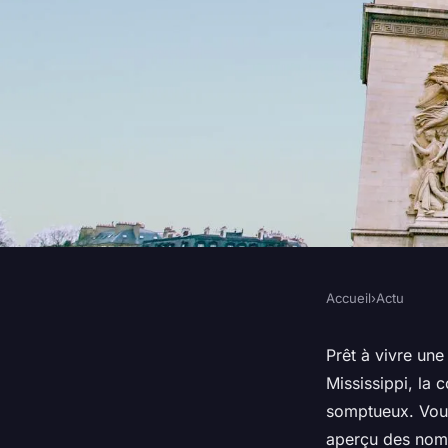
Accueil
›
Actu
ACTU
les avantages d'une c
Prêt à vivre un
Mississippi, la 
fleuve du Mississipp
somptueux. Vous
aperçu des nomb