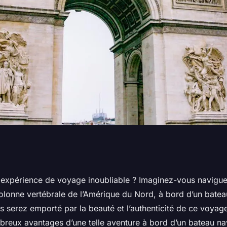
roisière sur le
e expérience de voyage inoubliable ? Imaginez-vous naviguer
colonne vertébrale de l’Amérique du Nord, à bord d’un batea
i
 serez emporté par la beauté et l’authenticité de ce voyage
reux avantages d’une telle aventure à bord d’un bateau nav