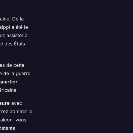
caine. De la
ippi a été le
z assister à
é des États-
es de cette
e de la guerre
quartier
éricaine.
eure
avec
rrez admirer le
balcon, vous
détente