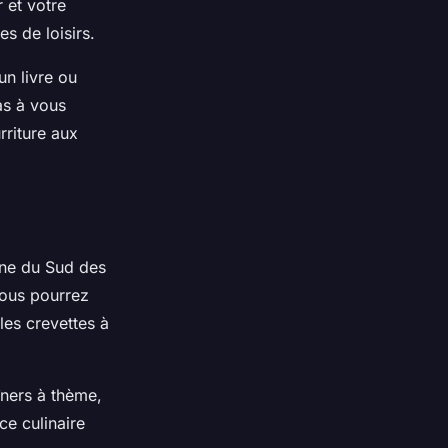
r et votre
s de loisirs.
un livre ou
as à vous
rriture aux
ine du Sud des
vous pourrez
les crevettes à
îners à thème,
ce culinaire