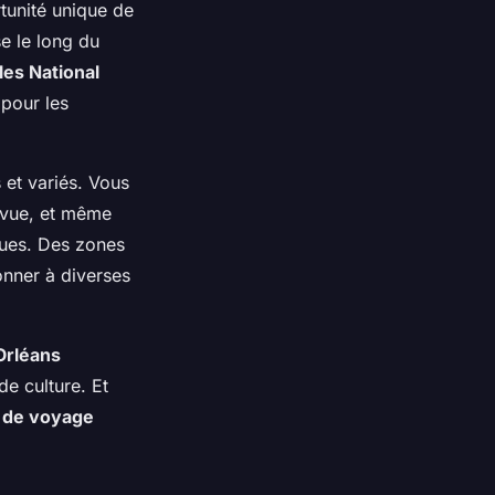
rtunité unique de
e le long du
les National
 pour les
 et variés. Vous
e vue, et même
ques. Des zones
onner à diverses
Orléans
e culture. Et
 de voyage