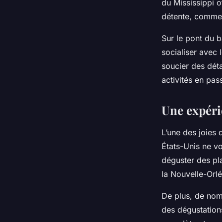
du Mississippi o
détente, comme d
Sur le pont du b
socialiser avec 
soucier des déta
activités en pas
Une expéri
L’une des joies 
États-Unis ne vo
déguster des pl
la Nouvelle-Orl
De plus, de nom
des dégustations