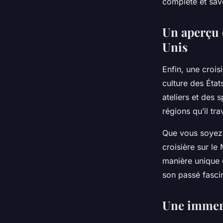
complète et sav
Un aperçu d
Unis
Enfin, une croisi
culture des Éta
ateliers et des 
régions qu’il tra
Que vous soyez 
croisière sur le
manière unique d
son passé fasci
Une immers