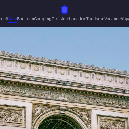
ueil
Actu
Bon plan
Camping
Croisière
Location
Tourisme
Vacance
Voy