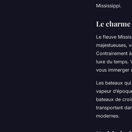
Mississippi.
Laure
•
25 octobre 2023
•
5 min de lecture
Le charme n
Le fleuve Missis
majestueuses, v
Contrairement à 
luxe du temps. 
vous immerger da
Les bateaux qui
vapeur d’époque
bateaux de croi
transportant da
modernes.