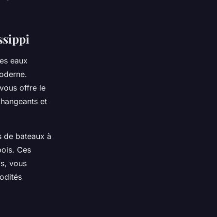
ssippi
ses eaux
moderne.
vous offre le
changeants et
s de bateaux à
bois. Ces
ps, vous
odités