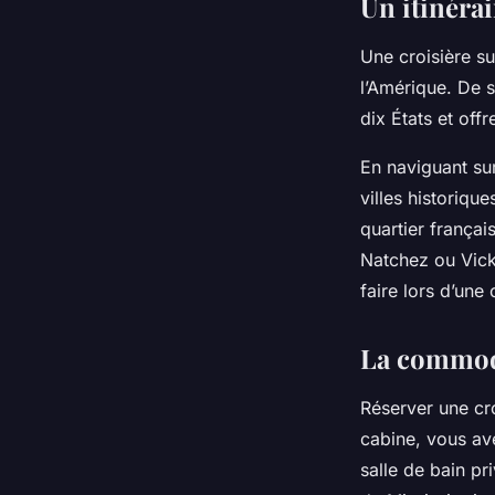
Un itinéra
Une croisière su
l’Amérique. De s
dix États et off
En naviguant su
villes historiqu
quartier françai
Natchez ou Vicks
faire lors d’une 
La commodi
Réserver une cr
cabine, vous ave
salle de bain pr