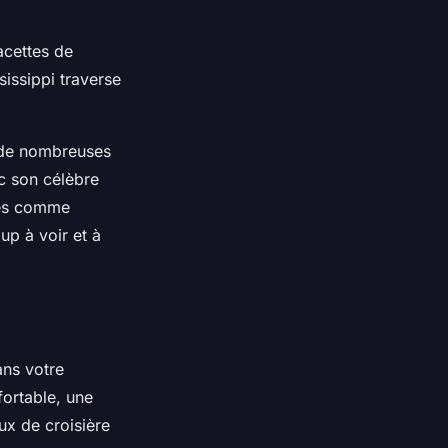
facettes de
sissippi traverse
s de nombreuses
ec son célèbre
lles comme
up à voir et à
ans votre
fortable, une
ux de croisière