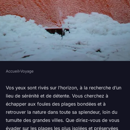
Accueil
›
Voyage
VOYAGE
Où trouver les plages les plus
Vos yeux sont rivés sur l’horizon, à la recherche d’un
lieu de sérénité et de détente. Vous cherchez à
isolées et préservées d'Asie ?
échapper aux foules des plages bondées et à
retrouver la nature dans toute sa splendeur, loin du
Noémie
•
3 janvier 2024
•
5 min de lecture
tumulte des grandes villes. Que diriez-vous de vous
évader sur les plages les plus isolées et préservées