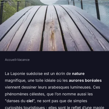
Accueil
›
Vacance
VACANCE
Quels sont les secrets pour
La Laponie suédoise est un écrin de
nature
magnifique, une toile idéale où les
aurores boréales
observer les aurores boréales
viennent dessiner leurs arabesques lumineuses. Ces
en Laponie, Suède ?
phénomènes célestes, que l’on nomme aussi les
"danses du
ciel
", ne sont pas que de simples
Chloé
•
3 janvier 2024
•
4 min de lecture
curiosités touristiques ; elles sont le reflet d’une magie