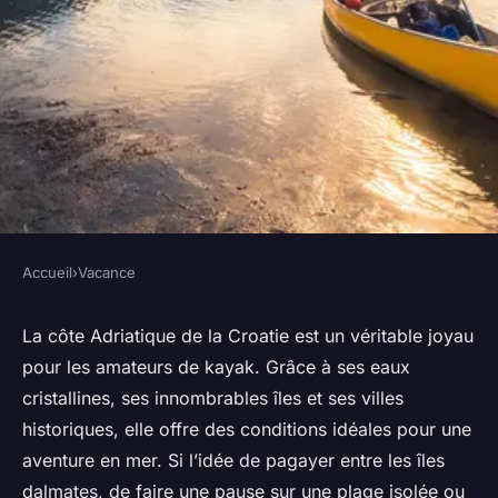
Accueil
›
Vacance
VACANCE
Comment organiser un voyage
La côte Adriatique de la Croatie est un véritable joyau
pour les amateurs de kayak. Grâce à ses eaux
en kayak de mer le long de la
cristallines, ses innombrables îles et ses villes
côte de la Croatie ?
historiques, elle offre des conditions idéales pour une
aventure en mer. Si l’idée de pagayer entre les îles
Chloé
•
3 janvier 2024
•
6 min de lecture
dalmates, de faire une pause sur une plage isolée ou